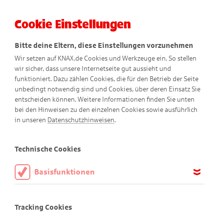
Cookie Einstellungen
Menü
Bitte deine Eltern, diese Einstellungen vorzunehmen
Wir setzen auf KNAX.de Cookies und Werkzeuge ein. So stellen
wir sicher, dass unsere Internetseite gut aussieht und
funktioniert. Dazu zählen Cookies, die für den Betrieb der Seite
unbedingt notwendig sind und Cookies, über deren Einsatz Sie
entscheiden können. Weitere Informationen finden Sie unten
bei den Hinweisen zu den einzelnen Cookies sowie ausführlich
in unseren
Datenschutzhinweisen
.
KNAX-Welt
Technische Cookies
Basisfunktionen
Diese Cookies sind notwendig, um die Basisfunktionen unserer
Webseite KNAX.de zu ermöglichen, daher müssen diese immer
Tracking Cookies
aktiviert sein.