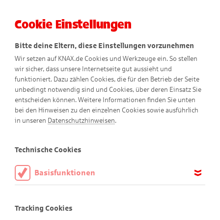
Cookie Einstellungen
Menü
Bitte deine Eltern, diese Einstellungen vorzunehmen
Wir setzen auf KNAX.de Cookies und Werkzeuge ein. So stellen
wir sicher, dass unsere Internetseite gut aussieht und
funktioniert. Dazu zählen Cookies, die für den Betrieb der Seite
unbedingt notwendig sind und Cookies, über deren Einsatz Sie
entscheiden können. Weitere Informationen finden Sie unten
bei den Hinweisen zu den einzelnen Cookies sowie ausführlich
in unseren
Datenschutzhinweisen
.
KNAX-Heft-Parade
Technische Cookies
Basisfunktionen
Diese Cookies sind notwendig, um die Basisfunktionen unserer
KNAX-Hefte gibt es schon seit 1974! In über 260 KNAX-
Webseite KNAX.de zu ermöglichen, daher müssen diese immer
Tracking Cookies
aktiviert sein.
Titelbildern kannst du sehen, wie sich Figuren und Titelbilder