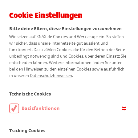
Cookie Einstellungen
Menü
Bitte deine Eltern, diese Einstellungen vorzunehmen
Wir setzen auf KNAX.de Cookies und Werkzeuge ein. So stellen
wir sicher, dass unsere Internetseite gut aussieht und
funktioniert. Dazu zählen Cookies, die für den Betrieb der Seite
unbedingt notwendig sind und Cookies, über deren Einsatz Sie
entscheiden können. Weitere Informationen finden Sie unten
bei den Hinweisen zu den einzelnen Cookies sowie ausführlich
in unseren
Datenschutzhinweisen
.
Technische Cookies
Basisfunktionen
Kontakt
Diese Cookies sind notwendig, um die Basisfunktionen unserer
Webseite KNAX.de zu ermöglichen, daher müssen diese immer
Tracking Cookies
aktiviert sein.