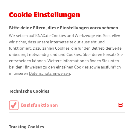
Cookie Einstellungen
Menü
Bitte deine Eltern, diese Einstellungen vorzunehmen
Wir setzen auf KNAX.de Cookies und Werkzeuge ein. So stellen
wir sicher, dass unsere Internetseite gut aussieht und
funktioniert. Dazu zählen Cookies, die für den Betrieb der Seite
unbedingt notwendig sind und Cookies, über deren Einsatz Sie
entscheiden können. Weitere Informationen finden Sie unten
bei den Hinweisen zu den einzelnen Cookies sowie ausführlich
Sommer-Comics
in unseren
Datenschutzhinweisen
.
Technische Cookies
Basisfunktionen
Diese Cookies sind notwendig, um die Basisfunktionen unserer
Webseite KNAX.de zu ermöglichen, daher müssen diese immer
Tracking Cookies
aktiviert sein.