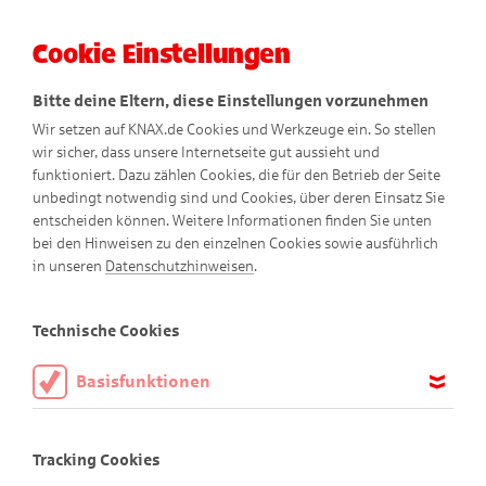
Cookie Einstellungen
Menü
Bitte deine Eltern, diese Einstellungen vorzunehmen
Wir setzen auf KNAX.de Cookies und Werkzeuge ein. So stellen
wir sicher, dass unsere Internetseite gut aussieht und
funktioniert. Dazu zählen Cookies, die für den Betrieb der Seite
unbedingt notwendig sind und Cookies, über deren Einsatz Sie
entscheiden können. Weitere Informationen finden Sie unten
bei den Hinweisen zu den einzelnen Cookies sowie ausführlich
Naturbingo mit
in unseren
Datenschutzhinweisen
.
Walter Wildfang
Technische Cookies
Basisfunktionen
Tolles Spiel für draußen
Diese Cookies sind notwendig, um die Basisfunktionen unserer
Webseite KNAX.de zu ermöglichen, daher müssen diese immer
Tracking Cookies
aktiviert sein.
Keiner kennt die Natur so gut wie Walter Wildfang. Aber