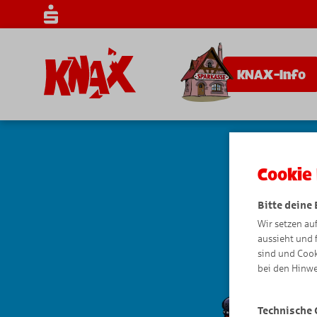
KNAX-Info
Cookie 
Bitte deine
Wir setzen au
aussieht und 
sind und Cook
bei den Hinwe
Technische 