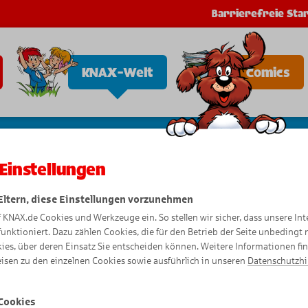
Barrierefreie Star
KNAX-Welt
Comics
Einstellungen
 Eltern, diese Einstellungen vorzunehmen
Vorleseg
f KNAX.de Cookies und Werkzeuge ein. So stellen wir sicher, dass unsere Int
funktioniert. Dazu zählen Cookies, die für den Betrieb der Seite unbedingt
ies, über deren Einsatz Sie entscheiden können. Weitere Informationen fi
isen zu den einzelnen Cookies sowie ausführlich in unseren
Datenschutzh
Cookies