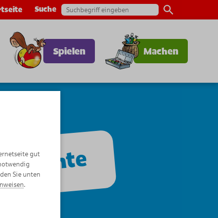
Suche
tseite
Spielen
Machen
eschichte
ernetseite gut
 notwendig
nden Sie unten
inweisen
.