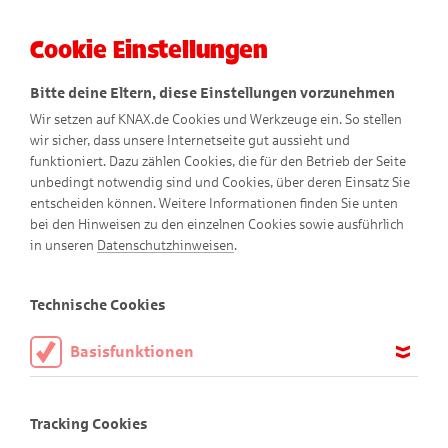
Cookie Einstellungen
Menü
Bitte deine Eltern, diese Einstellungen vorzunehmen
Wir setzen auf KNAX.de Cookies und Werkzeuge ein. So stellen
wir sicher, dass unsere Internetseite gut aussieht und
funktioniert. Dazu zählen Cookies, die für den Betrieb der Seite
unbedingt notwendig sind und Cookies, über deren Einsatz Sie
entscheiden können. Weitere Informationen finden Sie unten
bei den Hinweisen zu den einzelnen Cookies sowie ausführlich
Sommer-Comics
in unseren
Datenschutzhinweisen
.
Technische Cookies
Basisfunktionen
Diese Cookies sind notwendig, um die Basisfunktionen unserer
Webseite KNAX.de zu ermöglichen, daher müssen diese immer
Tracking Cookies
aktiviert sein.