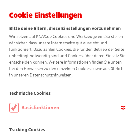
Cookie Einstellungen
Menü
Bitte deine Eltern, diese Einstellungen vorzunehmen
Wir setzen auf KNAX.de Cookies und Werkzeuge ein. So stellen
wir sicher, dass unsere Internetseite gut aussieht und
funktioniert. Dazu zählen Cookies, die für den Betrieb der Seite
unbedingt notwendig sind und Cookies, über deren Einsatz Sie
entscheiden können. Weitere Informationen finden Sie unten
bei den Hinweisen zu den einzelnen Cookies sowie ausführlich
Bewegte Comics
in unseren
Datenschutzhinweisen
.
Technische Cookies
Basisfunktionen
Nichts für schwache Nerven
Didi und Dodo beobachten ein Nashorn-Baby,
Diese Cookies sind notwendig, um die Basisfunktionen unserer
Webseite KNAX.de zu ermöglichen, daher müssen diese immer
doch dann passiert etwas Überraschendes.
Tracking Cookies
aktiviert sein.