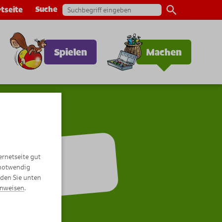
Suche
tseite
Spielen
Machen
ernetseite gut
Ringo!
 notwendig
nden Sie unten
inweisen
.