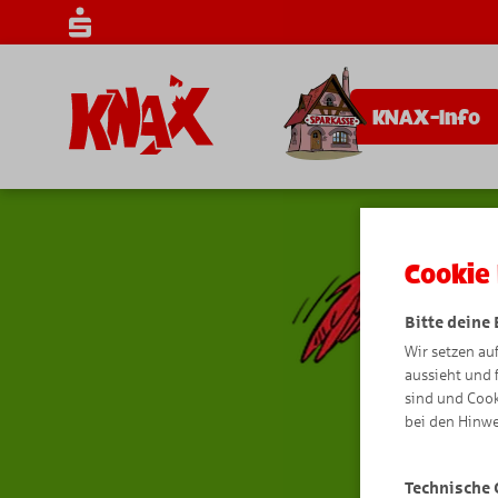
KNAX-Info
Cookie 
Bitte deine
Wir setzen au
aussieht und 
sind und Cook
bei den Hinwe
Technische 