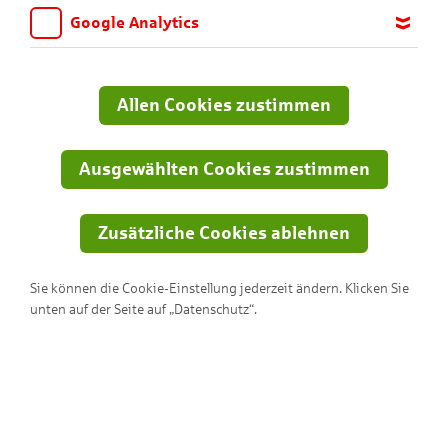
KNAX-Welt!
Google Analytics
Wir möchten wissen, für welche Inhalte und Seiten die Kinder
sich interessieren, damit wir das Angebot auf KNAX.de stetig
anpassen und verbessern können. Aus diesem Grund nutzen wir
Allen Cookies zustimmen
Google Analytics. Dieses Werkzeug erfasst die Seitenaufrufe zu
anonymen Statistikzwecken. Ihre IP-Adresse wird vor der
Übertragung anonymisiert.
Ausgewählten Cookies zustimmen
Zusätzliche Cookies ablehnen
Sie können die Cookie-Einstellung jederzeit ändern. Klicken Sie
unten auf der Seite auf „Datenschutz“.
Dodos bunte Gläser