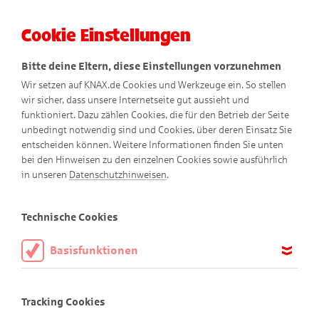
Cookie Einstellungen
Menü
Bitte deine Eltern, diese Einstellungen vorzunehmen
Wir setzen auf KNAX.de Cookies und Werkzeuge ein. So stellen
wir sicher, dass unsere Internetseite gut aussieht und
funktioniert. Dazu zählen Cookies, die für den Betrieb der Seite
unbedingt notwendig sind und Cookies, über deren Einsatz Sie
entscheiden können. Weitere Informationen finden Sie unten
bei den Hinweisen zu den einzelnen Cookies sowie ausführlich
in unseren
Datenschutzhinweisen
.
Freizeittipps
Technische Cookies
Basisfunktionen
Diese Cookies sind notwendig, um die Basisfunktionen unserer
Erlebe viele tolle Dinge in der
Webseite KNAX.de zu ermöglichen, daher müssen diese immer
Tracking Cookies
aktiviert sein.