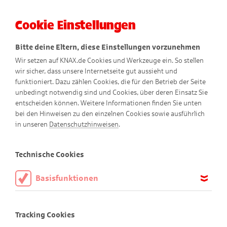
Cookie Einstellungen
Menü
Bitte deine Eltern, diese Einstellungen vorzunehmen
Wir setzen auf KNAX.de Cookies und Werkzeuge ein. So stellen
wir sicher, dass unsere Internetseite gut aussieht und
funktioniert. Dazu zählen Cookies, die für den Betrieb der Seite
unbedingt notwendig sind und Cookies, über deren Einsatz Sie
entscheiden können. Weitere Informationen finden Sie unten
bei den Hinweisen zu den einzelnen Cookies sowie ausführlich
Vorlesegeschichte
in unseren
Datenschutzhinweisen
.
Technische Cookies
KNAX-Vorlesegeschichte für
Basisfunktionen
Groß und Klein
Diese Cookies sind notwendig, um die Basisfunktionen unserer
Dies ist eine ganz besondere KNAX-Geschichte: Sie ist dafür
Webseite KNAX.de zu ermöglichen, daher müssen diese immer
gedacht, dass du sie zusammen mit einem Erwachsenen
Tracking Cookies
aktiviert sein.