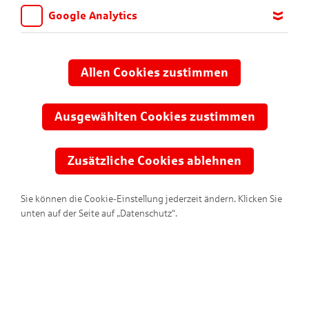
Google Analytics
Wir möchten wissen, für welche Inhalte und Seiten die Kinder
sich interessieren, damit wir das Angebot auf KNAX.de stetig
anpassen und verbessern können. Aus diesem Grund nutzen wir
Allen Cookies zustimmen
Google Analytics. Dieses Werkzeug erfasst die Seitenaufrufe zu
anonymen Statistikzwecken. Ihre IP-Adresse wird vor der
Übertragung anonymisiert.
Ausgewählten Cookies zustimmen
Zusätzliche Cookies ablehnen
Sie können die Cookie-Einstellung jederzeit ändern. Klicken Sie
unten auf der Seite auf „Datenschutz“.
KNAX-Infos für dich!