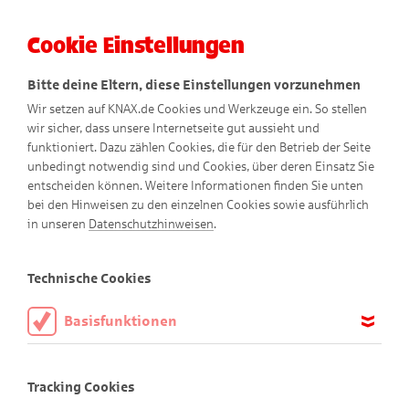
Cookie Einstellungen
Menü
Bitte deine Eltern, diese Einstellungen vorzunehmen
Wir setzen auf KNAX.de Cookies und Werkzeuge ein. So stellen
wir sicher, dass unsere Internetseite gut aussieht und
funktioniert. Dazu zählen Cookies, die für den Betrieb der Seite
unbedingt notwendig sind und Cookies, über deren Einsatz Sie
entscheiden können. Weitere Informationen finden Sie unten
bei den Hinweisen zu den einzelnen Cookies sowie ausführlich
in unseren
Datenschutzhinweisen
.
Herzlich willkommen!
Technische Cookies
Basisfunktionen
Herzlich willkommen!
Diese Cookies sind notwendig, um die Basisfunktionen unserer
Webseite KNAX.de zu ermöglichen, daher müssen diese immer
Tracking Cookies
aktiviert sein.