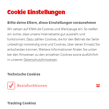
Cookie Einstellungen
Menü
Bitte deine Eltern, diese Einstellungen vorzunehmen
Wir setzen auf KNAX.de Cookies und Werkzeuge ein. So stellen
wir sicher, dass unsere Internetseite gut aussieht und
funktioniert. Dazu zählen Cookies, die für den Betrieb der Seite
unbedingt notwendig sind und Cookies, über deren Einsatz Sie
entscheiden können. Weitere Informationen finden Sie unten
bei den Hinweisen zu den einzelnen Cookies sowie ausführlich
Zwillingszwist
in unseren
Datenschutzhinweisen
.
Comic
Technische Cookies
Basisfunktionen
Diese Cookies sind notwendig, um die Basisfunktionen unserer
Webseite KNAX.de zu ermöglichen, daher müssen diese immer
Tracking Cookies
aktiviert sein.