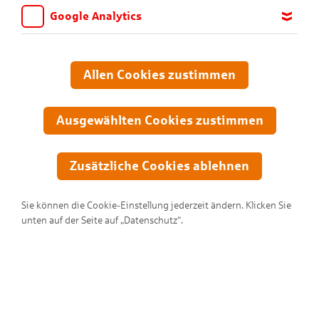
Google Analytics
Wir möchten wissen, für welche Inhalte und Seiten die Kinder
sich interessieren, damit wir das Angebot auf KNAX.de stetig
anpassen und verbessern können. Aus diesem Grund nutzen wir
Allen Cookies zustimmen
Google Analytics. Dieses Werkzeug erfasst die Seitenaufrufe zu
anonymen Statistikzwecken. Ihre IP-Adresse wird vor der
Übertragung anonymisiert.
Ausgewählten Cookies zustimmen
Zusätzliche Cookies ablehnen
Sie können die Cookie-Einstellung jederzeit ändern. Klicken Sie
unten auf der Seite auf „Datenschutz“.