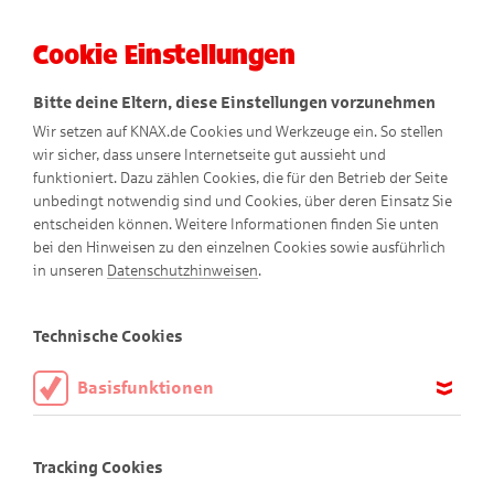
Cookie Einstellungen
Menü
Bitte deine Eltern, diese Einstellungen vorzunehmen
Wir setzen auf KNAX.de Cookies und Werkzeuge ein. So stellen
wir sicher, dass unsere Internetseite gut aussieht und
funktioniert. Dazu zählen Cookies, die für den Betrieb der Seite
unbedingt notwendig sind und Cookies, über deren Einsatz Sie
entscheiden können. Weitere Informationen finden Sie unten
Datenschutzhinweise
bei den Hinweisen zu den einzelnen Cookies sowie ausführlich
in unseren
Datenschutzhinweisen
.
Technische Cookies
Verantwortlicher:
Basisfunktionen
Der Verantwortliche im Sinne der EU Datenschutz-
Diese Cookies sind notwendig, um die Basisfunktionen unserer
Webseite KNAX.de zu ermöglichen, daher müssen diese immer
Grundverordnung (DSGVO), des Bundesdatenschutzgesetzes
Tracking Cookies
aktiviert sein.
(BDSG) und etwaiger sonstiger nationalen