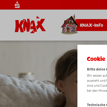
KNAX-Info
Cookie 
Bitte deine
Wir setzen au
aussieht und 
sind und Cook
bei den Hinwe
Technische 