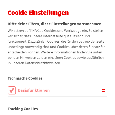
Cookie Einstellungen
Menü
Bitte deine Eltern, diese Einstellungen vorzunehmen
Wir setzen auf KNAX.de Cookies und Werkzeuge ein. So stellen
wir sicher, dass unsere Internetseite gut aussieht und
funktioniert. Dazu zählen Cookies, die für den Betrieb der Seite
unbedingt notwendig sind und Cookies, über deren Einsatz Sie
entscheiden können. Weitere Informationen finden Sie unten
bei den Hinweisen zu den einzelnen Cookies sowie ausführlich
in unseren
Datenschutzhinweisen
.
Experi
mentieren
mit
A
Technische Cookies
mbros
Basisfunktionen
Diese Cookies sind notwendig, um die Basisfunktionen unserer
Webseite KNAX.de zu ermöglichen, daher müssen diese immer
Experimentieren mit Ambros
Tracking Cookies
aktiviert sein.