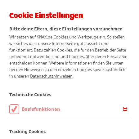
Cookie Einstellungen
Menü
Bitte deine Eltern, diese Einstellungen vorzunehmen
Wir setzen auf KNAX.de Cookies und Werkzeuge ein. So stellen
wir sicher, dass unsere Internetseite gut aussieht und
funktioniert. Dazu zählen Cookies, die für den Betrieb der Seite
unbedingt notwendig sind und Cookies, über deren Einsatz Sie
entscheiden können. Weitere Informationen finden Sie unten
bei den Hinweisen zu den einzelnen Cookies sowie ausführlich
in unseren
Datenschutzhinweisen
.
Technische Cookies
Basisfunktionen
KNAXige
Wallpaper für
deinen Bildschir
Diese Cookies sind notwendig, um die Basisfunktionen unserer
m
Webseite KNAX.de zu ermöglichen, daher müssen diese immer
Tracking Cookies
aktiviert sein.