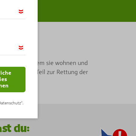
möglichen,
ir das
otel bauen, in dem sie wohnen und
 wir Google
n wichtigen Teil zur Rettung der
 IP-Adresse
liche
ies
nen
Datenschutz“.
st du: