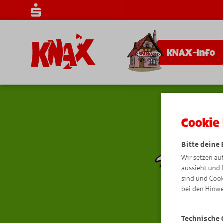
KNAX-Info
Cookie 
Bitte deine
Wir setzen au
aussieht und 
sind und Cook
bei den Hinwe
Technische 