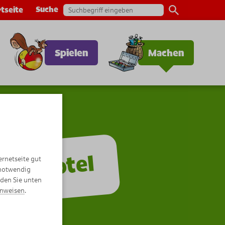
Suche
tseite
Spielen
Machen
ektenhotel
ernetseite gut
 notwendig
nden Sie unten
inweisen
.