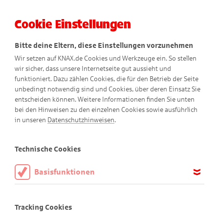
Cookie Einstellungen
Menü
Bitte deine Eltern, diese Einstellungen vorzunehmen
Wir setzen auf KNAX.de Cookies und Werkzeuge ein. So stellen
wir sicher, dass unsere Internetseite gut aussieht und
funktioniert. Dazu zählen Cookies, die für den Betrieb der Seite
unbedingt notwendig sind und Cookies, über deren Einsatz Sie
entscheiden können. Weitere Informationen finden Sie unten
Datenschutzhinweise
bei den Hinweisen zu den einzelnen Cookies sowie ausführlich
in unseren
Datenschutzhinweisen
.
Technische Cookies
Verantwortlicher:
Basisfunktionen
Der Verantwortliche im Sinne der EU Datenschutz-
Diese Cookies sind notwendig, um die Basisfunktionen unserer
Webseite KNAX.de zu ermöglichen, daher müssen diese immer
Grundverordnung (DSGVO), des Bundesdatenschutzgesetzes
Tracking Cookies
aktiviert sein.
(BDSG) und etwaiger sonstiger nationalen