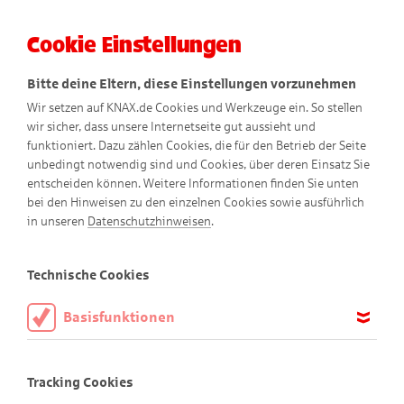
Cookie Einstellungen
Menü
Bitte deine Eltern, diese Einstellungen vorzunehmen
Wir setzen auf KNAX.de Cookies und Werkzeuge ein. So stellen
wir sicher, dass unsere Internetseite gut aussieht und
funktioniert. Dazu zählen Cookies, die für den Betrieb der Seite
unbedingt notwendig sind und Cookies, über deren Einsatz Sie
entscheiden können. Weitere Informationen finden Sie unten
So entsteht ein KNAX-
Co
bei den Hinweisen zu den einzelnen Cookies sowie ausführlich
in unseren
Datenschutzhinweisen
.
mic
Technische Cookies
Basisfunktionen
Damit ein KNAX-Heft entstehen kann, braucht es einige
Diese Cookies sind notwendig, um die Basisfunktionen unserer
kreative Menschen. Unser Autor entwickelt zusammen mit
Webseite KNAX.de zu ermöglichen, daher müssen diese immer
Tracking Cookies
aktiviert sein.
seinem Team jedes Jahr viele neue und lustige Geschichten.