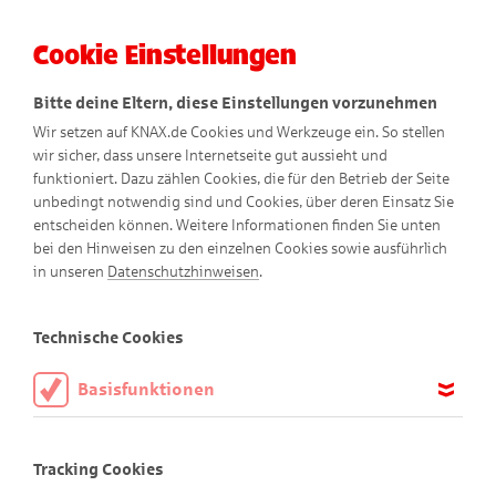
Cookie Einstellungen
Menü
Bitte deine Eltern, diese Einstellungen vorzunehmen
Wir setzen auf KNAX.de Cookies und Werkzeuge ein. So stellen
wir sicher, dass unsere Internetseite gut aussieht und
funktioniert. Dazu zählen Cookies, die für den Betrieb der Seite
So verstehen wir
unbedingt notwendig sind und Cookies, über deren Einsatz Sie
entscheiden können. Weitere Informationen finden Sie unten
Barrierefreiheit
bei den Hinweisen zu den einzelnen Cookies sowie ausführlich
in unseren
Datenschutzhinweisen
.
Wir möchten, dass möglichst viele Kinder und Erwachsene
unsere KNAX-Website nutzen können – ganz gleich, welche
Technische Cookies
Einschränkungen sie haben. Deshalb ist es uns wichtig, die
Inhalte auf www.knax.de so barrierefrei wie möglich
Basisfunktionen
anzubieten.
Diese Cookies sind notwendig, um die Basisfunktionen unserer
Webseite KNAX.de zu ermöglichen, daher müssen diese immer
Was bedeutet Barrierefreiheit?
Tracking Cookies
aktiviert sein.
Barrierefreiheit heißt, dass eine Website für alle Menschen