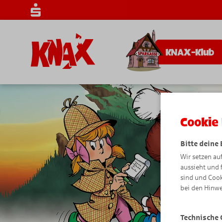
KNAX-Klub
Cookie 
Bitte deine
Wir setzen au
aussieht und 
sind und Cook
bei den Hinwe
Technische 