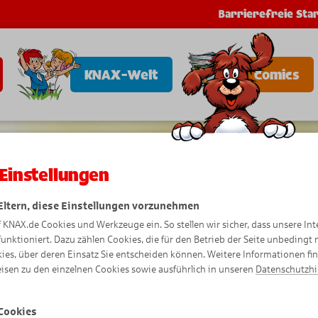
Barrierefreie Star
KNAX-Welt
Comics
Einstellungen
 Eltern, diese Einstellungen vorzunehmen
f KNAX.de Cookies und Werkzeuge ein. So stellen wir sicher, dass unsere Int
funktioniert. Dazu zählen Cookies, die für den Betrieb der Seite unbedingt
ies, über deren Einsatz Sie entscheiden können. Weitere Informationen fi
isen zu den einzelnen Cookies sowie ausführlich in unseren
Datenschutzh
Cookies