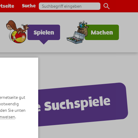
Suche
tseite
Spielen
Machen
Coole Suchspiele
ernetseite gut
 notwendig
nden Sie unten
inweisen
.