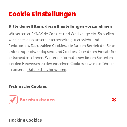
Cookie Einstellungen
Menü
Bitte deine Eltern, diese Einstellungen vorzunehmen
Wir setzen auf KNAX.de Cookies und Werkzeuge ein. So stellen
wir sicher, dass unsere Internetseite gut aussieht und
funktioniert. Dazu zählen Cookies, die für den Betrieb der Seite
unbedingt notwendig sind und Cookies, über deren Einsatz Sie
entscheiden können. Weitere Informationen finden Sie unten
bei den Hinweisen zu den einzelnen Cookies sowie ausführlich
in unseren
Datenschutzhinweisen
.
Technische Cookies
Basisfunktionen
Finde den Schatz!
Diese Cookies sind notwendig, um die Basisfunktionen unserer
Webseite KNAX.de zu ermöglichen, daher müssen diese immer
Tracking Cookies
aktiviert sein.