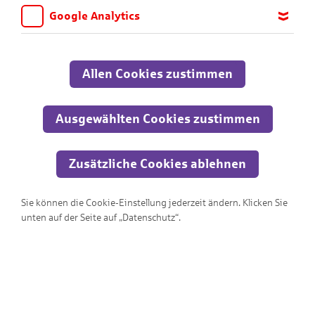
Google Analytics
Wir möchten wissen, für welche Inhalte und Seiten die Kinder
sich interessieren, damit wir das Angebot auf KNAX.de stetig
anpassen und verbessern können. Aus diesem Grund nutzen wir
Allen Cookies zustimmen
Google Analytics. Dieses Werkzeug erfasst die Seitenaufrufe zu
anonymen Statistikzwecken. Ihre IP-Adresse wird vor der
Übertragung anonymisiert.
Ausgewählten Cookies zustimmen
Zusätzliche Cookies ablehnen
Sie können die Cookie-Einstellung jederzeit ändern. Klicken Sie
KNAXige Schatzjagd
unten auf der Seite auf „Datenschutz“.
Rette den Goldschatz!