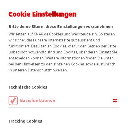
Cookie Einstellungen
Menü
Bitte deine Eltern, diese Einstellungen vorzunehmen
Wir setzen auf KNAX.de Cookies und Werkzeuge ein. So stellen
wir sicher, dass unsere Internetseite gut aussieht und
funktioniert. Dazu zählen Cookies, die für den Betrieb der Seite
unbedingt notwendig sind und Cookies, über deren Einsatz Sie
entscheiden können. Weitere Informationen finden Sie unten
bei den Hinweisen zu den einzelnen Cookies sowie ausführlich
in unseren
Datenschutzhinweisen
.
Technische Cookies
Basisfunktionen
Die KNAX-Taschengeld-App
Diese Cookies sind notwendig, um die Basisfunktionen unserer
Webseite KNAX.de zu ermöglichen, daher müssen diese immer
Taschengeld. Einfach. Sicher. Digital.
Tracking Cookies
aktiviert sein.