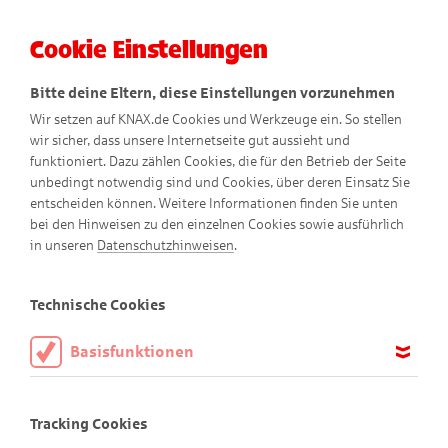
Cookie Einstellungen
Menü
Bitte deine Eltern, diese Einstellungen vorzunehmen
Wir setzen auf KNAX.de Cookies und Werkzeuge ein. So stellen
wir sicher, dass unsere Internetseite gut aussieht und
funktioniert. Dazu zählen Cookies, die für den Betrieb der Seite
unbedingt notwendig sind und Cookies, über deren Einsatz Sie
entscheiden können. Weitere Informationen finden Sie unten
bei den Hinweisen zu den einzelnen Cookies sowie ausführlich
in unseren
Datenschutzhinweisen
.
Spielen
Technische Cookies
Basisfunktionen
KNAXiger Spiel-Spaß!
Diese Cookies sind notwendig, um die Basisfunktionen unserer
Webseite KNAX.de zu ermöglichen, daher müssen diese immer
Tracking Cookies
aktiviert sein.
Alle