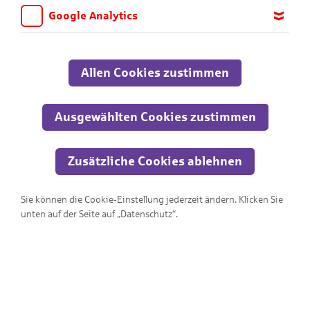
Google Analytics
Wir möchten wissen, für welche Inhalte und Seiten die Kinder
sich interessieren, damit wir das Angebot auf KNAX.de stetig
anpassen und verbessern können. Aus diesem Grund nutzen wir
Allen Cookies zustimmen
Google Analytics. Dieses Werkzeug erfasst die Seitenaufrufe zu
anonymen Statistikzwecken. Ihre IP-Adresse wird vor der
Übertragung anonymisiert.
Ausgewählten Cookies zustimmen
Zusätzliche Cookies ablehnen
Sie können die Cookie-Einstellung jederzeit ändern. Klicken Sie
Wo ist der Ausgang?!?
unten auf der Seite auf „Datenschutz“.