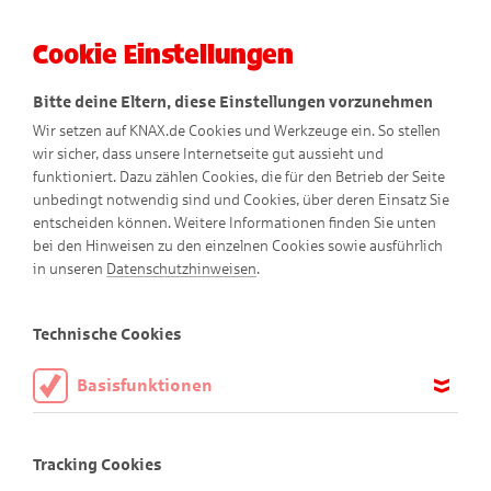
Cookie Einstellungen
Menü
Bitte deine Eltern, diese Einstellungen vorzunehmen
Wir setzen auf KNAX.de Cookies und Werkzeuge ein. So stellen
wir sicher, dass unsere Internetseite gut aussieht und
funktioniert. Dazu zählen Cookies, die für den Betrieb der Seite
unbedingt notwendig sind und Cookies, über deren Einsatz Sie
entscheiden können. Weitere Informationen finden Sie unten
bei den Hinweisen zu den einzelnen Cookies sowie ausführlich
Der kleine Racker
in unseren
Datenschutzhinweisen
.
Comic
Technische Cookies
Basisfunktionen
Diese Cookies sind notwendig, um die Basisfunktionen unserer
Webseite KNAX.de zu ermöglichen, daher müssen diese immer
Tracking Cookies
aktiviert sein.