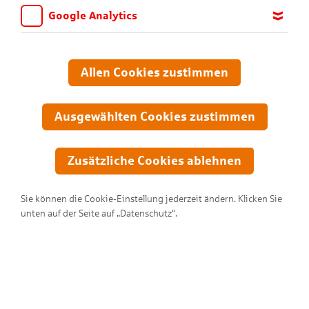
Google Analytics
Wir möchten wissen, für welche Inhalte und Seiten die Kinder
sich interessieren, damit wir das Angebot auf KNAX.de stetig
anpassen und verbessern können. Aus diesem Grund nutzen wir
Allen Cookies zustimmen
Google Analytics. Dieses Werkzeug erfasst die Seitenaufrufe zu
anonymen Statistikzwecken. Ihre IP-Adresse wird vor der
Übertragung anonymisiert.
Ausgewählten Cookies zustimmen
Zusätzliche Cookies ablehnen
Sie können die Cookie-Einstellung jederzeit ändern. Klicken Sie
unten auf der Seite auf „Datenschutz“.