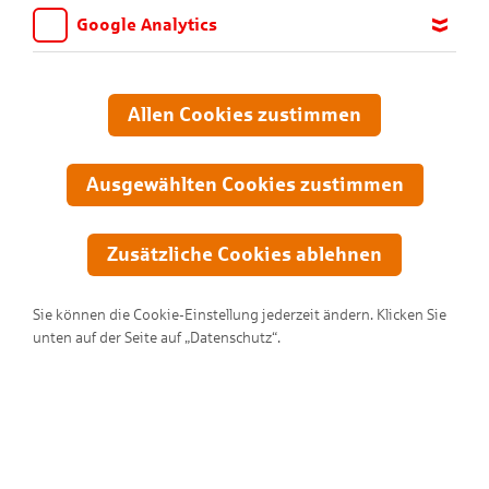
Google Analytics
Wir möchten wissen, für welche Inhalte und Seiten die Kinder
sich interessieren, damit wir das Angebot auf KNAX.de stetig
anpassen und verbessern können. Aus diesem Grund nutzen wir
Allen Cookies zustimmen
Google Analytics. Dieses Werkzeug erfasst die Seitenaufrufe zu
anonymen Statistikzwecken. Ihre IP-Adresse wird vor der
Übertragung anonymisiert.
Ausgewählten Cookies zustimmen
Zusätzliche Cookies ablehnen
Sie können die Cookie-Einstellung jederzeit ändern. Klicken Sie
unten auf der Seite auf „Datenschutz“.