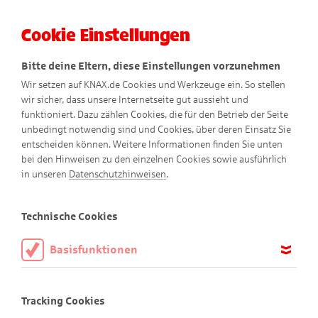
Cookie Einstellungen
Menü
Bitte deine Eltern, diese Einstellungen vorzunehmen
Wir setzen auf KNAX.de Cookies und Werkzeuge ein. So stellen
wir sicher, dass unsere Internetseite gut aussieht und
funktioniert. Dazu zählen Cookies, die für den Betrieb der Seite
unbedingt notwendig sind und Cookies, über deren Einsatz Sie
entscheiden können. Weitere Informationen finden Sie unten
Abenteuer am Abgrund
bei den Hinweisen zu den einzelnen Cookies sowie ausführlich
in unseren
Datenschutzhinweisen
.
Comic
Technische Cookies
Basisfunktionen
Diese Cookies sind notwendig, um die Basisfunktionen unserer
Webseite KNAX.de zu ermöglichen, daher müssen diese immer
Tracking Cookies
aktiviert sein.