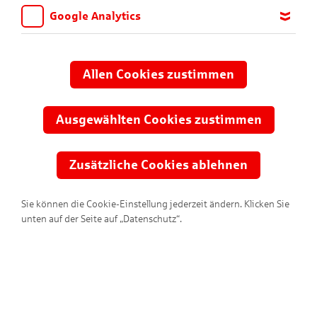
Google Analytics
Wir möchten wissen, für welche Inhalte und Seiten die Kinder
sich interessieren, damit wir das Angebot auf KNAX.de stetig
anpassen und verbessern können. Aus diesem Grund nutzen wir
Allen Cookies zustimmen
Google Analytics. Dieses Werkzeug erfasst die Seitenaufrufe zu
Entdecke unsere tollen Spiele,
anonymen Statistikzwecken. Ihre IP-Adresse wird vor der
Comics und KNAXigen Inhalte!
Übertragung anonymisiert.
Ausgewählten Cookies zustimmen
Zusätzliche Cookies ablehnen
Sie können die Cookie-Einstellung jederzeit ändern. Klicken Sie
unten auf der Seite auf „Datenschutz“.