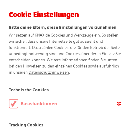
Cookie Einstellungen
Menü
Bitte deine Eltern, diese Einstellungen vorzunehmen
Wir setzen auf KNAX.de Cookies und Werkzeuge ein. So stellen
wir sicher, dass unsere Internetseite gut aussieht und
funktioniert. Dazu zählen Cookies, die für den Betrieb der Seite
unbedingt notwendig sind und Cookies, über deren Einsatz Sie
entscheiden können. Weitere Informationen finden Sie unten
bei den Hinweisen zu den einzelnen Cookies sowie ausführlich
in unseren
Datenschutzhinweisen
.
Technische Cookies
Basisfunktionen
Willkommen auf KNAX
Diese Cookies sind notwendig, um die Basisfunktionen unserer
Webseite KNAX.de zu ermöglichen, daher müssen diese immer
Schön, dass du da bist!
Tracking Cookies
aktiviert sein.