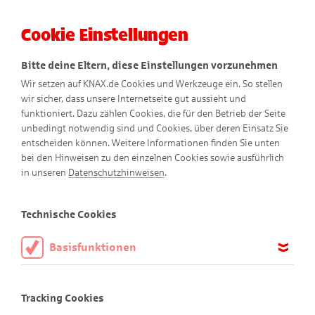
Cookie Einstellungen
Menü
Bitte deine Eltern, diese Einstellungen vorzunehmen
Wir setzen auf KNAX.de Cookies und Werkzeuge ein. So stellen
wir sicher, dass unsere Internetseite gut aussieht und
funktioniert. Dazu zählen Cookies, die für den Betrieb der Seite
unbedingt notwendig sind und Cookies, über deren Einsatz Sie
entscheiden können. Weitere Informationen finden Sie unten
bei den Hinweisen zu den einzelnen Cookies sowie ausführlich
Bewegte Comics
in unseren
Datenschutzhinweisen
.
Technische Cookies
Basisfunktionen
Nichts für schwache Nerven
Didi und Dodo beobachten ein Nashorn-Baby,
Diese Cookies sind notwendig, um die Basisfunktionen unserer
Webseite KNAX.de zu ermöglichen, daher müssen diese immer
doch dann passiert etwas Überraschendes.
Tracking Cookies
aktiviert sein.