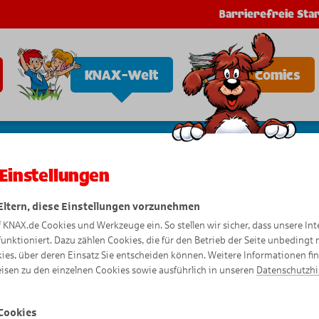
Barrierefreie Star
KNAX-Welt
Comics
Einstellungen
 Eltern, diese Einstellungen vorzunehmen
Gantenkie
f KNAX.de Cookies und Werkzeuge ein. So stellen wir sicher, dass unsere Int
funktioniert. Dazu zählen Cookies, die für den Betrieb der Seite unbedingt
ies, über deren Einsatz Sie entscheiden können. Weitere Informationen fi
Wie Kinder in alle
isen zu den einzelnen Cookies sowie ausführlich in unseren
Datenschutzh
Cookies