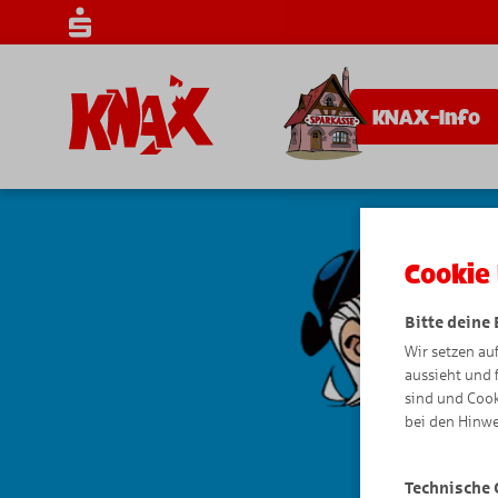
KNAX-Info
Cookie 
Bitte deine
Wir setzen au
aussieht und 
sind und Cook
bei den Hinwe
Technische 