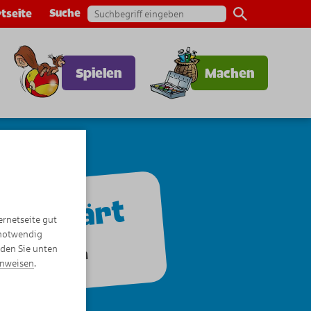
Suche
tseite
Spielen
Machen
l erklärt
ernetseite gut
 notwendig
nden Sie unten
r Welt sparen
inweisen
.