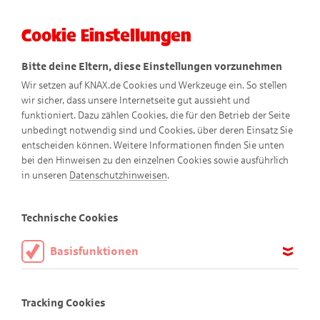
Cookie Einstellungen
Menü
Bitte deine Eltern, diese Einstellungen vorzunehmen
Wir setzen auf KNAX.de Cookies und Werkzeuge ein. So stellen
wir sicher, dass unsere Internetseite gut aussieht und
funktioniert. Dazu zählen Cookies, die für den Betrieb der Seite
unbedingt notwendig sind und Cookies, über deren Einsatz Sie
entscheiden können. Weitere Informationen finden Sie unten
bei den Hinweisen zu den einzelnen Cookies sowie ausführlich
in unseren
Datenschutzhinweisen
.
Fetz Braun
Technische Cookies
Basisfunktionen
Diese Cookies sind notwendig, um die Basisfunktionen unserer
Webseite KNAX.de zu ermöglichen, daher müssen diese immer
Tracking Cookies
aktiviert sein.