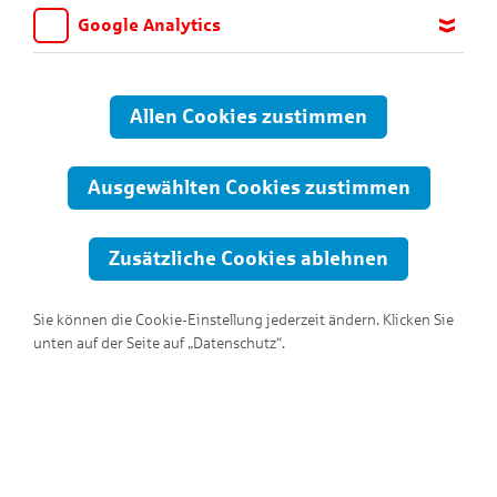
Google Analytics
Wir möchten wissen, für welche Inhalte und Seiten die Kinder
sich interessieren, damit wir das Angebot auf KNAX.de stetig
anpassen und verbessern können. Aus diesem Grund nutzen wir
Allen Cookies zustimmen
Google Analytics. Dieses Werkzeug erfasst die Seitenaufrufe zu
anonymen Statistikzwecken. Ihre IP-Adresse wird vor der
Übertragung anonymisiert.
Ausgewählten Cookies zustimmen
Zusätzliche Cookies ablehnen
Sie können die Cookie-Einstellung jederzeit ändern. Klicken Sie
unten auf der Seite auf „Datenschutz“.
Hallo, ich bin Fetz Braun!