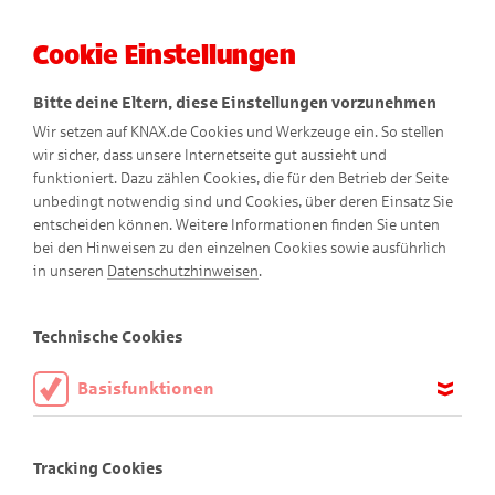
Cookie Einstellungen
Menü
Bitte deine Eltern, diese Einstellungen vorzunehmen
Wir setzen auf KNAX.de Cookies und Werkzeuge ein. So stellen
wir sicher, dass unsere Internetseite gut aussieht und
funktioniert. Dazu zählen Cookies, die für den Betrieb der Seite
unbedingt notwendig sind und Cookies, über deren Einsatz Sie
entscheiden können. Weitere Informationen finden Sie unten
bei den Hinweisen zu den einzelnen Cookies sowie ausführlich
in unseren
Datenschutzhinweisen
.
Pomm-Fritz
Technische Cookies
Basisfunktionen
Diese Cookies sind notwendig, um die Basisfunktionen unserer
Webseite KNAX.de zu ermöglichen, daher müssen diese immer
Tracking Cookies
aktiviert sein.