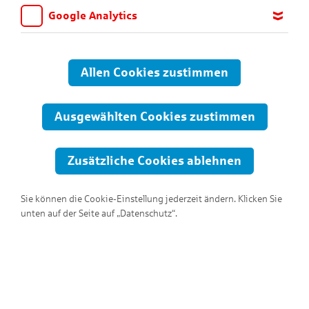
Google Analytics
Wir möchten wissen, für welche Inhalte und Seiten die Kinder
sich interessieren, damit wir das Angebot auf KNAX.de stetig
anpassen und verbessern können. Aus diesem Grund nutzen wir
Allen Cookies zustimmen
Google Analytics. Dieses Werkzeug erfasst die Seitenaufrufe zu
anonymen Statistikzwecken. Ihre IP-Adresse wird vor der
Übertragung anonymisiert.
Ausgewählten Cookies zustimmen
Zusätzliche Cookies ablehnen
Sie können die Cookie-Einstellung jederzeit ändern. Klicken Sie
unten auf der Seite auf „Datenschutz“.
Hallo, ich bin Pomm-Fritz!