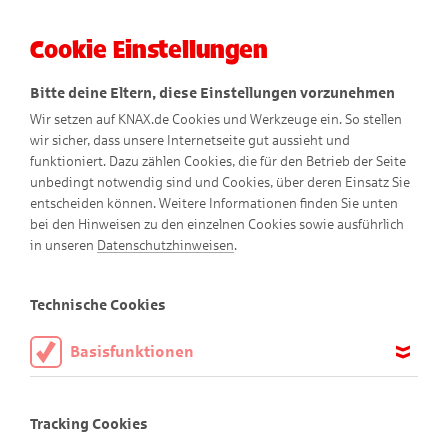
Cookie Einstellungen
Menü
Bitte deine Eltern, diese Einstellungen vorzunehmen
Wir setzen auf KNAX.de Cookies und Werkzeuge ein. So stellen
wir sicher, dass unsere Internetseite gut aussieht und
funktioniert. Dazu zählen Cookies, die für den Betrieb der Seite
unbedingt notwendig sind und Cookies, über deren Einsatz Sie
entscheiden können. Weitere Informationen finden Sie unten
bei den Hinweisen zu den einzelnen Cookies sowie ausführlich
KNAXige Comics
in unseren
Datenschutzhinweisen
.
Technische Cookies
Basisfunktionen
Diese Cookies sind notwendig, um die Basisfunktionen unserer
Webseite KNAX.de zu ermöglichen, daher müssen diese immer
Tracking Cookies
aktiviert sein.