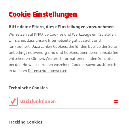
Cookie Einstellungen
Menü
Bitte deine Eltern, diese Einstellungen vorzunehmen
Wir setzen auf KNAX.de Cookies und Werkzeuge ein. So stellen
wir sicher, dass unsere Internetseite gut aussieht und
funktioniert. Dazu zählen Cookies, die für den Betrieb der Seite
unbedingt notwendig sind und Cookies, über deren Einsatz Sie
entscheiden können. Weitere Informationen finden Sie unten
So entsteht ein KNAX-
Co
bei den Hinweisen zu den einzelnen Cookies sowie ausführlich
in unseren
Datenschutzhinweisen
.
mic
Technische Cookies
Basisfunktionen
Damit ein KNAX-Heft entstehen kann, braucht es einige
Diese Cookies sind notwendig, um die Basisfunktionen unserer
kreative Menschen. Unser Autor entwickelt zusammen mit
Webseite KNAX.de zu ermöglichen, daher müssen diese immer
Tracking Cookies
aktiviert sein.
seinem Team jedes Jahr viele neue und lustige Geschichten.