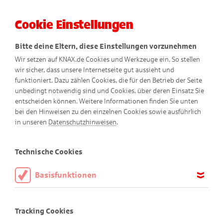
Cookie Einstellungen
Menü
Bitte deine Eltern, diese Einstellungen vorzunehmen
Wir setzen auf KNAX.de Cookies und Werkzeuge ein. So stellen
wir sicher, dass unsere Internetseite gut aussieht und
funktioniert. Dazu zählen Cookies, die für den Betrieb der Seite
unbedingt notwendig sind und Cookies, über deren Einsatz Sie
entscheiden können. Weitere Informationen finden Sie unten
bei den Hinweisen zu den einzelnen Cookies sowie ausführlich
Tier-Comics
in unseren
Datenschutzhinweisen
.
Technische Cookies
Basisfunktionen
Diese Cookies sind notwendig, um die Basisfunktionen unserer
Webseite KNAX.de zu ermöglichen, daher müssen diese immer
Tracking Cookies
aktiviert sein.