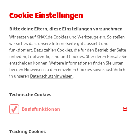
Cookie Einstellungen
Menü
Bitte deine Eltern, diese Einstellungen vorzunehmen
Wir setzen auf KNAX.de Cookies und Werkzeuge ein. So stellen
wir sicher, dass unsere Internetseite gut aussieht und
funktioniert. Dazu zählen Cookies, die für den Betrieb der Seite
unbedingt notwendig sind und Cookies, über deren Einsatz Sie
entscheiden können. Weitere Informationen finden Sie unten
bei den Hinweisen zu den einzelnen Cookies sowie ausführlich
in unseren
Datenschutzhinweisen
.
Technische Cookies
Basisfunktionen
KNAXige
Wallpaper für
deinen Bildschir
Diese Cookies sind notwendig, um die Basisfunktionen unserer
m
Webseite KNAX.de zu ermöglichen, daher müssen diese immer
Tracking Cookies
aktiviert sein.