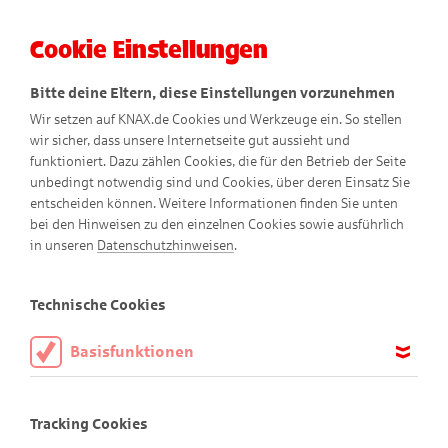
Cookie Einstellungen
Menü
Bitte deine Eltern, diese Einstellungen vorzunehmen
Wir setzen auf KNAX.de Cookies und Werkzeuge ein. So stellen
wir sicher, dass unsere Internetseite gut aussieht und
funktioniert. Dazu zählen Cookies, die für den Betrieb der Seite
unbedingt notwendig sind und Cookies, über deren Einsatz Sie
entscheiden können. Weitere Informationen finden Sie unten
bei den Hinweisen zu den einzelnen Cookies sowie ausführlich
Abenteuer-Comics
in unseren
Datenschutzhinweisen
.
Technische Cookies
Basisfunktionen
Diese Cookies sind notwendig, um die Basisfunktionen unserer
Webseite KNAX.de zu ermöglichen, daher müssen diese immer
Tracking Cookies
aktiviert sein.