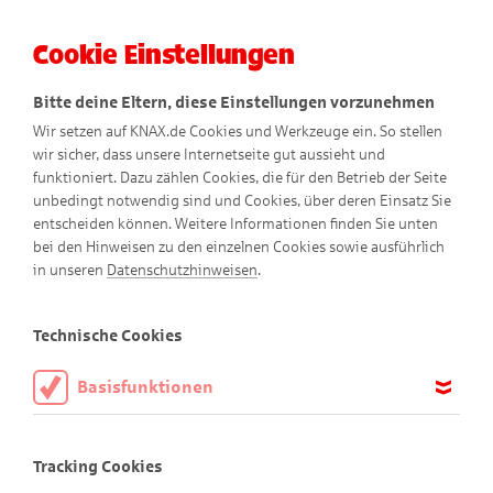
Cookie Einstellungen
Menü
Bitte deine Eltern, diese Einstellungen vorzunehmen
Wir setzen auf KNAX.de Cookies und Werkzeuge ein. So stellen
wir sicher, dass unsere Internetseite gut aussieht und
funktioniert. Dazu zählen Cookies, die für den Betrieb der Seite
unbedingt notwendig sind und Cookies, über deren Einsatz Sie
entscheiden können. Weitere Informationen finden Sie unten
bei den Hinweisen zu den einzelnen Cookies sowie ausführlich
Sommer-Comics
in unseren
Datenschutzhinweisen
.
Technische Cookies
Basisfunktionen
Diese Cookies sind notwendig, um die Basisfunktionen unserer
Webseite KNAX.de zu ermöglichen, daher müssen diese immer
Tracking Cookies
aktiviert sein.