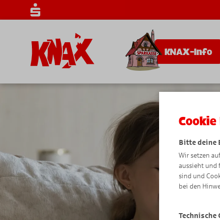
KNAX-Info
Cookie 
Bitte deine
Wir setzen au
aussieht und 
sind und Cook
bei den Hinwe
Technische 