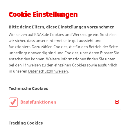
Cookie Einstellungen
Menü
Bitte deine Eltern, diese Einstellungen vorzunehmen
Wir setzen auf KNAX.de Cookies und Werkzeuge ein. So stellen
wir sicher, dass unsere Internetseite gut aussieht und
funktioniert. Dazu zählen Cookies, die für den Betrieb der Seite
unbedingt notwendig sind und Cookies, über deren Einsatz Sie
entscheiden können. Weitere Informationen finden Sie unten
Taschengeld-Ratgeber
bei den Hinweisen zu den einzelnen Cookies sowie ausführlich
in unseren
Datenschutzhinweisen
.
So einfach geht Finanzerziehung
Technische Cookies
Basisfunktionen
Liebe Eltern,
Diese Cookies sind notwendig, um die Basisfunktionen unserer
Webseite KNAX.de zu ermöglichen, daher müssen diese immer
Geld spielt im Leben von Kindern früh eine Rolle. Sie dürfen
Tracking Cookies
aktiviert sein.
mit ein paar Münzen zum Bäcker gehen, um Brötchen oder