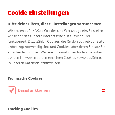
Cookie Einstellungen
Menü
Bitte deine Eltern, diese Einstellungen vorzunehmen
Wir setzen auf KNAX.de Cookies und Werkzeuge ein. So stellen
wir sicher, dass unsere Internetseite gut aussieht und
funktioniert. Dazu zählen Cookies, die für den Betrieb der Seite
unbedingt notwendig sind und Cookies, über deren Einsatz Sie
entscheiden können. Weitere Informationen finden Sie unten
bei den Hinweisen zu den einzelnen Cookies sowie ausführlich
Alles nur geträumt
in unseren
Datenschutzhinweisen
.
Comic
Technische Cookies
Basisfunktionen
Diese Cookies sind notwendig, um die Basisfunktionen unserer
Webseite KNAX.de zu ermöglichen, daher müssen diese immer
Tracking Cookies
aktiviert sein.