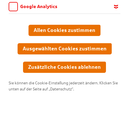
Google Analytics
Wir möchten wissen, für welche Inhalte und Seiten die Kinder
sich interessieren, damit wir das Angebot auf KNAX.de stetig
anpassen und verbessern können. Aus diesem Grund nutzen wir
Allen Cookies zustimmen
Google Analytics. Dieses Werkzeug erfasst die Seitenaufrufe zu
anonymen Statistikzwecken. Ihre IP-Adresse wird vor der
Übertragung anonymisiert.
Ausgewählten Cookies zustimmen
Zusätzliche Cookies ablehnen
Sie können die Cookie-Einstellung jederzeit ändern. Klicken Sie
unten auf der Seite auf „Datenschutz“.