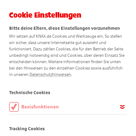
Cookie Einstellungen
Menü
Bitte deine Eltern, diese Einstellungen vorzunehmen
Wir setzen auf KNAX.de Cookies und Werkzeuge ein. So stellen
wir sicher, dass unsere Internetseite gut aussieht und
funktioniert. Dazu zählen Cookies, die für den Betrieb der Seite
unbedingt notwendig sind und Cookies, über deren Einsatz Sie
entscheiden können. Weitere Informationen finden Sie unten
bei den Hinweisen zu den einzelnen Cookies sowie ausführlich
in unseren
Datenschutzhinweisen
.
Puzzle
Technische Cookies
Basisfunktionen
Willkommen im Puzzle-Paradies!
Diese Cookies sind notwendig, um die Basisfunktionen unserer
Webseite KNAX.de zu ermöglichen, daher müssen diese immer
Tracking Cookies
Hier findest du tolle Motive aus der KNAX-Welt in drei
aktiviert sein.