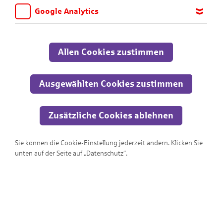
Schwierigkeitsstufen. Viel Spaß dabei!
Google Analytics
Wir möchten wissen, für welche Inhalte und Seiten die Kinder
Alle
sich interessieren, damit wir das Angebot auf KNAX.de stetig
anpassen und verbessern können. Aus diesem Grund nutzen wir
Allen Cookies zustimmen
Google Analytics. Dieses Werkzeug erfasst die Seitenaufrufe zu
anonymen Statistikzwecken. Ihre IP-Adresse wird vor der
Übertragung anonymisiert.
Ausgewählten Cookies zustimmen
Zusätzliche Cookies ablehnen
Sie können die Cookie-Einstellung jederzeit ändern. Klicken Sie
unten auf der Seite auf „Datenschutz“.
Wo ist der Ausgang?!?