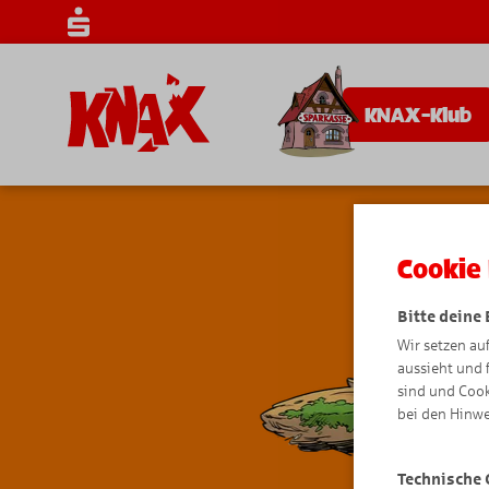
KNAX-Klub
Cookie 
Bitte deine
Wir setzen au
aussieht und 
sind und Cook
bei den Hinwe
Technische 