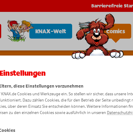
Barrierefreie Star
KNAX-Welt
Comics
Einstellungen
 Eltern, diese Einstellungen vorzunehmen
f KNAX.de Cookies und Werkzeuge ein. So stellen wir sicher, dass unsere Int
Lustige C
funktioniert. Dazu zählen Cookies, die für den Betrieb der Seite unbedingt
ies, über deren Einsatz Sie entscheiden können. Weitere Informationen fi
isen zu den einzelnen Cookies sowie ausführlich in unseren
Datenschutzh
Cookies