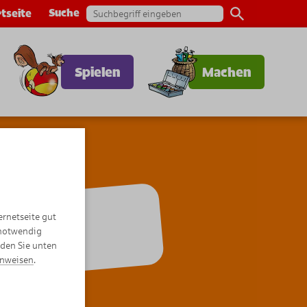
Suche
tseite
Spielen
Machen
ernetseite gut
omics
 notwendig
nden Sie unten
inweisen
.