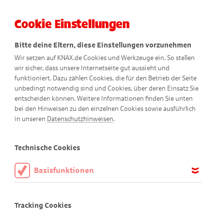
Cookie Einstellungen
Menü
Bitte deine Eltern, diese Einstellungen vorzunehmen
Wir setzen auf KNAX.de Cookies und Werkzeuge ein. So stellen
wir sicher, dass unsere Internetseite gut aussieht und
funktioniert. Dazu zählen Cookies, die für den Betrieb der Seite
unbedingt notwendig sind und Cookies, über deren Einsatz Sie
entscheiden können. Weitere Informationen finden Sie unten
bei den Hinweisen zu den einzelnen Cookies sowie ausführlich
in unseren
Datenschutzhinweisen
.
Herzlich willkommen!
Technische Cookies
Basisfunktionen
Herzlich willkommen!
Diese Cookies sind notwendig, um die Basisfunktionen unserer
Webseite KNAX.de zu ermöglichen, daher müssen diese immer
Tracking Cookies
aktiviert sein.