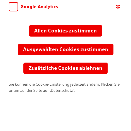
Google Analytics
Wir möchten wissen, für welche Inhalte und Seiten die Kinder
sich interessieren, damit wir das Angebot auf KNAX.de stetig
anpassen und verbessern können. Aus diesem Grund nutzen wir
Allen Cookies zustimmen
Google Analytics. Dieses Werkzeug erfasst die Seitenaufrufe zu
anonymen Statistikzwecken. Ihre IP-Adresse wird vor der
Übertragung anonymisiert.
Ausgewählten Cookies zustimmen
Zusätzliche Cookies ablehnen
Sie können die Cookie-Einstellung jederzeit ändern. Klicken Sie
unten auf der Seite auf „Datenschutz“.
KNAX-Infos für dich!