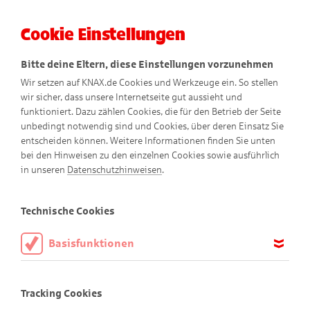
Cookie Einstellungen
Menü
Bitte deine Eltern, diese Einstellungen vorzunehmen
Wir setzen auf KNAX.de Cookies und Werkzeuge ein. So stellen
wir sicher, dass unsere Internetseite gut aussieht und
funktioniert. Dazu zählen Cookies, die für den Betrieb der Seite
unbedingt notwendig sind und Cookies, über deren Einsatz Sie
entscheiden können. Weitere Informationen finden Sie unten
bei den Hinweisen zu den einzelnen Cookies sowie ausführlich
Gantenkiel erklärt
in unseren
Datenschutzhinweisen
.
Spannendes rund ums Geld
Technische Cookies
Basisfunktionen
Diese Cookies sind notwendig, um die Basisfunktionen unserer
Webseite KNAX.de zu ermöglichen, daher müssen diese immer
Tracking Cookies
aktiviert sein.