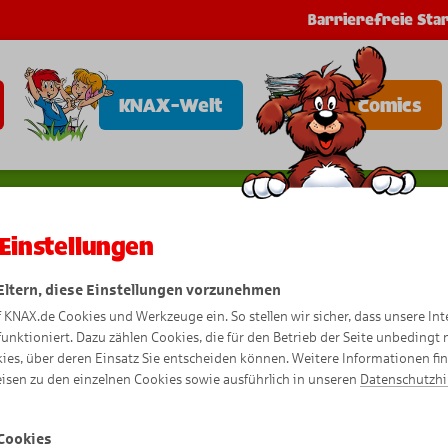
Barrierefreie Star
KNAX-Welt
Comics
Einstellungen
 Eltern, diese Einstellungen vorzunehmen
Ri
n
g
os
Pa
pa
g
ei
e
n
k
uc
h
e
f KNAX.de Cookies und Werkzeuge ein. So stellen wir sicher, dass unsere Int
funktioniert. Dazu zählen Cookies, die für den Betrieb der Seite unbedingt
ies, über deren Einsatz Sie entscheiden können. Weitere Informationen fi
isen zu den einzelnen Cookies sowie ausführlich in unseren
Datenschutzh
Cookies