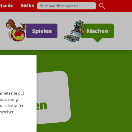
Suche
tseite
Spielen
Machen
ernetseite gut
 notwendig
n
nden Sie unten
inweisen
.