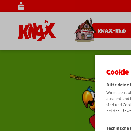
KNAX-Klub
Cookie 
Bitte deine
Wir setzen au
aussieht und 
sind und Cook
bei den Hinwe
Technische 