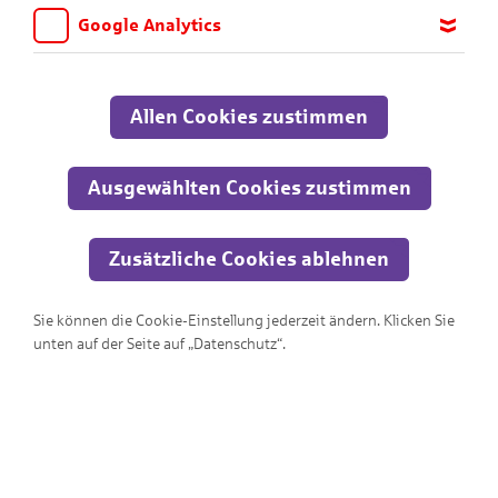
Google Analytics
Wir möchten wissen, für welche Inhalte und Seiten die Kinder
sich interessieren, damit wir das Angebot auf KNAX.de stetig
anpassen und verbessern können. Aus diesem Grund nutzen wir
Allen Cookies zustimmen
Google Analytics. Dieses Werkzeug erfasst die Seitenaufrufe zu
anonymen Statistikzwecken. Ihre IP-Adresse wird vor der
Übertragung anonymisiert.
Ausgewählten Cookies zustimmen
Zusätzliche Cookies ablehnen
Berufe
Sie können die Cookie-Einstellung jederzeit ändern. Klicken Sie
unten auf der Seite auf „Datenschutz“.