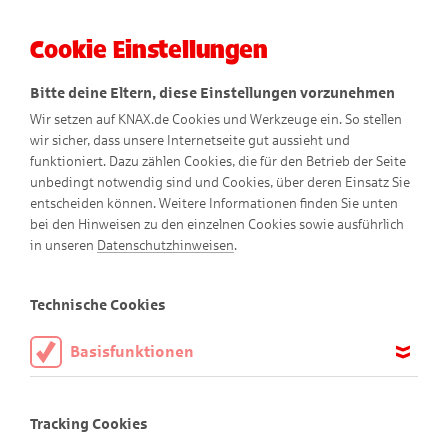
Cookie Einstellungen
Menü
Bitte deine Eltern, diese Einstellungen vorzunehmen
Wir setzen auf KNAX.de Cookies und Werkzeuge ein. So stellen
wir sicher, dass unsere Internetseite gut aussieht und
funktioniert. Dazu zählen Cookies, die für den Betrieb der Seite
unbedingt notwendig sind und Cookies, über deren Einsatz Sie
entscheiden können. Weitere Informationen finden Sie unten
bei den Hinweisen zu den einzelnen Cookies sowie ausführlich
in unseren
Datenschutzhinweisen
.
Für Memo-Fans
Technische Cookies
Basisfunktionen
Finde die Bildpaare!
Diese Cookies sind notwendig, um die Basisfunktionen unserer
Webseite KNAX.de zu ermöglichen, daher müssen diese immer
Tracking Cookies
aktiviert sein.