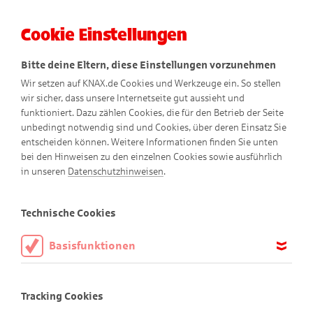
Cookie Einstellungen
Menü
Bitte deine Eltern, diese Einstellungen vorzunehmen
Wir setzen auf KNAX.de Cookies und Werkzeuge ein. So stellen
wir sicher, dass unsere Internetseite gut aussieht und
funktioniert. Dazu zählen Cookies, die für den Betrieb der Seite
unbedingt notwendig sind und Cookies, über deren Einsatz Sie
entscheiden können. Weitere Informationen finden Sie unten
bei den Hinweisen zu den einzelnen Cookies sowie ausführlich
in unseren
Datenschutzhinweisen
.
KNAX-Heft-Parade
Technische Cookies
Basisfunktionen
Diese Cookies sind notwendig, um die Basisfunktionen unserer
KNAX-Hefte gibt es schon seit 1974! In über 260 KNAX-
Webseite KNAX.de zu ermöglichen, daher müssen diese immer
Tracking Cookies
aktiviert sein.
Titelbildern kannst du sehen, wie sich Figuren und Titelbilder