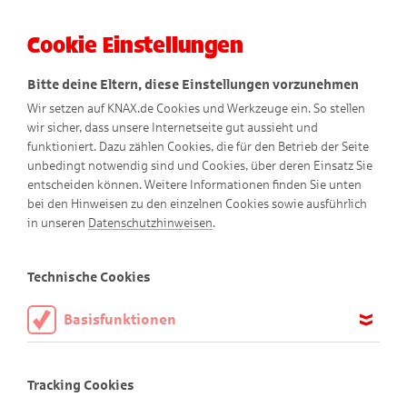
Cookie Einstellungen
Menü
Bitte deine Eltern, diese Einstellungen vorzunehmen
Wir setzen auf KNAX.de Cookies und Werkzeuge ein. So stellen
wir sicher, dass unsere Internetseite gut aussieht und
funktioniert. Dazu zählen Cookies, die für den Betrieb der Seite
unbedingt notwendig sind und Cookies, über deren Einsatz Sie
entscheiden können. Weitere Informationen finden Sie unten
bei den Hinweisen zu den einzelnen Cookies sowie ausführlich
in unseren
Datenschutzhinweisen
.
Basteltipps
Technische Cookies
Basisfunktionen
Diese Cookies sind notwendig, um die Basisfunktionen unserer
Bastel dir die KNAX-Welt!
Webseite KNAX.de zu ermöglichen, daher müssen diese immer
Tracking Cookies
aktiviert sein.