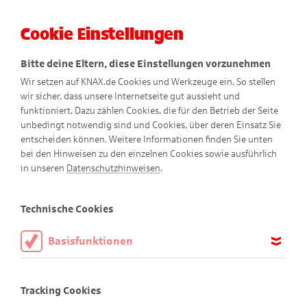
Cookie Einstellungen
Menü
Bitte deine Eltern, diese Einstellungen vorzunehmen
Wir setzen auf KNAX.de Cookies und Werkzeuge ein. So stellen
wir sicher, dass unsere Internetseite gut aussieht und
funktioniert. Dazu zählen Cookies, die für den Betrieb der Seite
unbedingt notwendig sind und Cookies, über deren Einsatz Sie
entscheiden können. Weitere Informationen finden Sie unten
bei den Hinweisen zu den einzelnen Cookies sowie ausführlich
in unseren
Datenschutzhinweisen
.
KNAX-Welt
Technische Cookies
Basisfunktionen
Diese Cookies sind notwendig, um die Basisfunktionen unserer
Die KNAX-Bewohner
Webseite KNAX.de zu ermöglichen, daher müssen diese immer
Tracking Cookies
aktiviert sein.